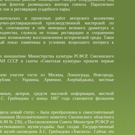
ном флигеле размещалась контора совхоза. Параллельно
 зон и реставрации усадебного парка.
овательских и проектных работ авторского коллектива
учно-реставрационной производственной мастерской по
е, сочетавшему в себе мемориал великого драматурга и
зодчества, служила не только реставрации и сохранению
льно возможному восстановлению исторической среды. Такое
ый показ памятника в условиях возросшего интереса к
по инициативе Министерства культуры РСФСР, Смоленского
АН СССР и газеты «Советская культуры» прошли первые
яли участие гости из Москвы, Ленинграда, Новгорода,
ублик – Украины, Армении, Азербайджана; местные
ченых, актеров, средств массовой информации, местной
.С. Грибоедова с конца 1987 года становится филиалом
рела новый статус – была преобразована в самостоятельный
(решение Исполнительного комитета Смоленского областного
.06.88 № 236), а Постановлением Совета Министров РСФСР от
ествовавшего музея-усадьбы был создан Государственный
й музей-заповедник А.С. Грибоедова «Хмелита». Сейчас это