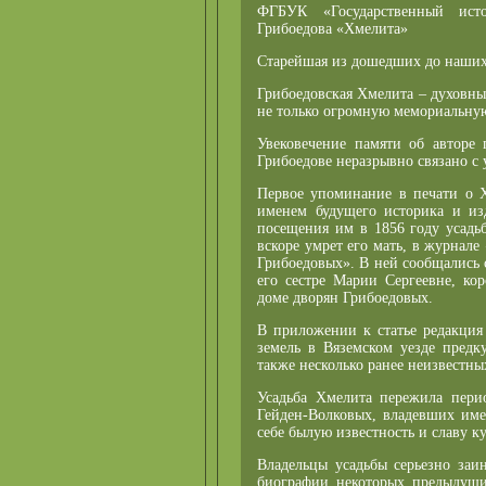
ФГБУК «Государственный исто
Грибоедова «Хмелита»
Старейшая из дошедших до наших 
Грибоедовская Хмелита – духовны
не только огромную мемориальную
Увековечение памяти об авторе 
Грибоедове неразрывно связано с 
Первое упоминание в печати о Х
именем будущего историка и изд
посещения им в 1856 году усадь
вскоре умрет его мать, в журнал
Грибоедовых». В ней сообщались 
его сестре Марии Сергеевне, ко
доме дворян Грибоедовых.
В приложении к статье редакция
земель в Вяземском уезде предк
также несколько ранее неизвестны
Усадьба Хмелита пережила пери
Гейден-Волковых, владевших имен
себе былую известность и славу ку
Владельцы усадьбы серьезно заи
биографии некоторых предыдущи