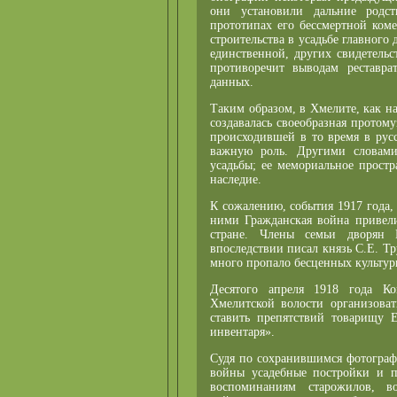
они установили дальние родс
прототипах его бессмертной ком
строительства в усадьбе главного
единственной, других свидетельс
противоречит выводам реставра
данных.
Таким образом, в Хмелите, как н
создавалась своеобразная протому
происходившей в то время в русс
важную роль. Другими словами,
усадьбы; ее мемориальное простр
наследие.
К сожалению, события 1917 года,
ними Гражданская война привели
стране. Члены семьи дворян 
впоследствии писал князь С.Е. Т
много пропало бесценных культу
Десятого апреля 1918 года Ко
Хмелитской волости организова
ставить препятствий товарищу 
инвентаря».
Судя по сохранившимся фотограф
войны усадебные постройки и п
воспоминаниям старожилов, 