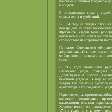
войсками в главном усадебном д
и солдаты.
В послевоенные годы в усадеб
склады зерна и удобрений.
В 1954 году на складах случилс
пожара дом не стали восстанавли
Фрагменты кладки были разобр
появилось много искателей так н
способствовали сохранности постр
Приказом Смоленского облиспол
дополнительный список памятник
от барочного и позднего ампирно
скелет.
В 1967 году знаменитый русск
Вяземского уезда, проводил 
Дорогобужем и посетил Хмелиту
каменной усадьбы. В ходе ее на
усадьбу как памятник русского е
архитектора в грибоедовской усад
Первоочередные противоаварийные
позволили подтвердить прав
наслоениями оказался первоклас
Хронологически он принадлежал 
1740-х годов, т. е. к тому пери