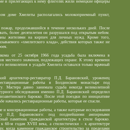
оме и прилегающих к нему флигелях жили немецкие офицеры
ном доме Хмелиты располагались молокоприемный пункт,
я пожар, продолжавшийся в течение нескольких дней. После
вать, более десятилетия он разрушался под открытым небом.
аны жителями на кирпич для личных нужд. Кроме того,
азываемого «хмелитского клада», действия которых также не
оек.
кома от 25 октября 1966 года усадьба была включена в
ов местного значения, подлежащих охране. К этому времени
го великолепия в усадьбе Хмелита оставался только мрачный
ий архитектор-реставратор П.Д. Барановский, уроженец
реставрационные работы в Болдинском монастыре под
. Мастера давно занимала судьба некогда великолепной
турного обследования именно П.Д. Барановский определил
лизаветинского барокко. После этой поездки по инициативе
ьбе начались реставрационные работы, которые ее спасли.
 и консервационные работы, а также натурные исследования
оту П.Д. Барановского: под позднейшими ампирными
сный памятник гражданской архитектуры в стиле барокко.
к 60-м годам XVIII века, а стилистически – к архитектуре
оду, когда каменное гражданское строительство за пределами