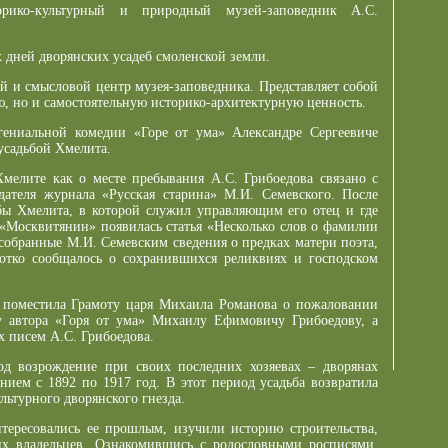
рико-культурный и природный музей-заповедник А.С.
дней дворянских усадеб смоленской земли.
й и смысловой центр музея-заповедника. Представляет собой
, но и самостоятельную историко-архитектурную ценность.
гениальной комедии «Горе от ума» Александре Сергеевиче
усадьбой Хмелита.
мелите как о месте пребывания А.С. Грибоедова связано с
ателя журнала «Русская старина» М.И. Семевского. После
бы Хмелита, в которой служил управляющим его отец и где
е «Москвитянин» появилась статья «Несколько слов о фамилии
собранные М.И. Семевским сведения о предках матери поэта,
ротко сообщалось о сохранившихся реликвиях и господском
 поместила Грамоту царя Михаила Романова о пожаловании
у автора «Горя от ума» Михаилу Ефимовичу Грибоедову, а
х писем А.С. Грибоедова.
од возрождение при своих последних хозяевах – дворянах
ием с 1892 по 1917 год. В этот период усадьба возвратила
льтурного дворянского гнезда.
нтересовались ее прошлым, изучили историю строительства,
х владельцев. Ознакомившись с родословными росписями,