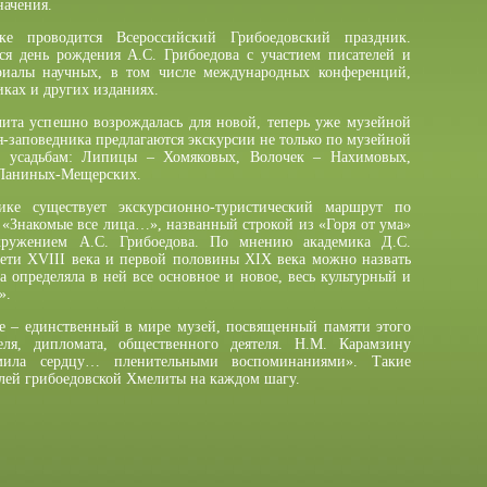
начения.
е проводится Всероссийский Грибоедовский праздник.
ся день рождения А.С. Грибоедова с участием писателей и
ериалы научных, в том числе международных конференций,
ках и других изданиях.
лита успешно возрождалась для новой, теперь уже музейной
я-заповедника предлагаются экскурсии не только по музейной
м усадьбам: Липицы – Хомяковых, Волочек – Нахимовых,
 Паниных-Мещерских.
ике существует экскурсионно-туристический маршрут по
 «Знакомые все лица…», названный строкой из «Горя от ума»
кружением А.С. Грибоедова. По мнению академика Д.С.
рети XVIII века и первой половины XIX века можно назвать
ба определяла в ней все основное и новое, весь культурный и
».
е – единственный в мире музей, посвященный памяти этого
ля, дипломата, общественного деятеля. Н.М. Карамзину
мила сердцу… пленительными воспоминаниями». Такие
лей грибоедовской Хмелиты на каждом шагу.