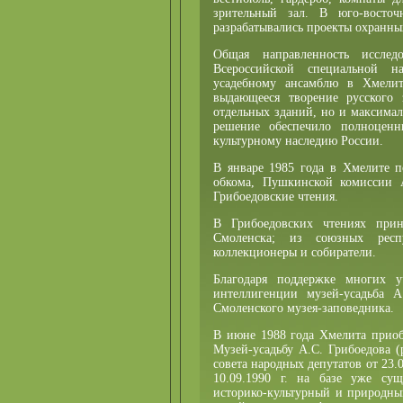
зрительный зал. В юго-восточ
разрабатывались проекты охранных
Общая направленность исслед
Всероссийской специальной на
усадебному ансамблю в Хмелит
выдающееся творение русского 
отдельных зданий, но и максима
решение обеспечило полноценн
культурному наследию России.
В январе 1985 года в Хмелите 
обкома, Пушкинской комиссии 
Грибоедовские чтения.
В Грибоедовских чтениях прин
Смоленска; из союзных респ
коллекционеры и собиратели.
Благодаря поддержке многих у
интеллигенции музей-усадьба А
Смоленского музея-заповедника.
В июне 1988 года Хмелита приоб
Музей-усадьбу А.С. Грибоедова 
совета народных депутатов от 23
10.09.1990 г. на базе уже сущ
историко-культурный и природны