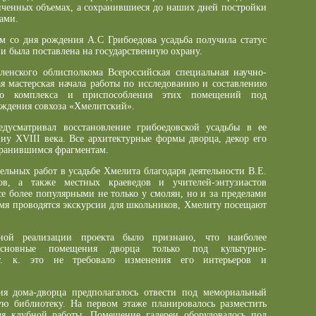
ниченных объемах, а сохранившиеся до наших дней постройки
ами.
ем со дня рождения А.С Грибоедова усадьба получила статус
и была поставлена на государственную охрану.
енского облисполкома Всероссийская специальная научно-
я мастерская начала работы по исследованию и составлению
ого комплекса и приспособления этих помещений под
еждения совхоза «Хмелитский».
едусматривал восстановление грибоедовской усадьбы в ее
ну XVIII века. Все архитектурные формы дворца, декор его
охранившимся фрагментам.
ельных работ в усадьбе Хмелита благодаря деятельности В.Е.
ов, а также местных краеведов и учителей-энтузиастов
се более популярными не только у смолян, но и за пределами
емя проводятся экскурсии для школьников, Хмелиту посещают
ной реализации проекта было признано, что наиболее
 основные помещения дворца только под культурно-
 т. к. это не требовало изменения его интерьеров и
я дома-дворца предполагалось отвести под мемориальный
ую библиотеку. На первом этаже планировалось разместить
ля клубной работы. Помещение галереи оборудовалось под