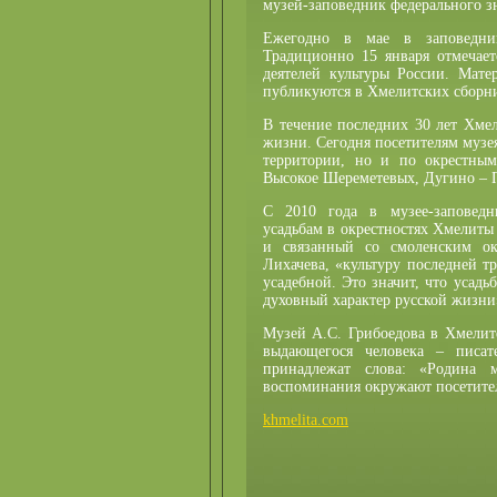
музей-заповедник федерального з
Ежегодно в мае в заповедник
Традиционно 15 января отмечает
деятелей культуры России. Мат
публикуются в Хмелитских сборни
В течение последних 30 лет Хме
жизни. Сегодня посетителям музе
территории, но и по окрестны
Высокое Шереметевых, Дугино –
С 2010 года в музее-заповедн
усадьбам в окрестностях Хмелиты
и связанный со смоленским о
Лихачева, «культуру последней т
усадебной. Это значит, что усадь
духовный характер русской жизни
Музей А.С. Грибоедова в Хмелит
выдающегося человека – писате
принадлежат слова: «Родина 
воспоминания окружают посетите
khmelita.com