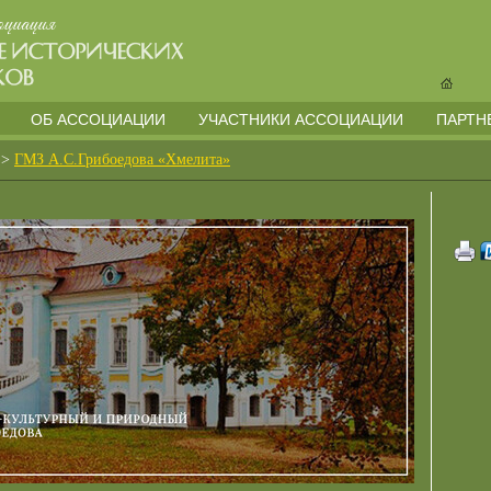
ОБ АССОЦИАЦИИ
УЧАСТНИКИ АССОЦИАЦИИ
ПАРТН
>
ГМЗ А.С.Грибоедова «Хмелита»