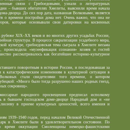
твенные связи с Грибоедовыми, узнали о литературных
едии – бывших обитателях Хмелиты, выяснили время начала
 дома-дворца. До сих пор дата, названная Волковыми, является
тв о времени постройки дома нет. Очень важно, что она не
торов, которые основывали свои датировки на косвенных
а рубеже XIX–XX веков и во многих других усадьбах России,
зейная структура. В процессе сакрализации усадебного мира,
кой культуре, грибоедовская тема сыграла в Хмелите весьма
 происходила «музеефикация сознания» хозяев и гостей
анство рассматривалось как богатейшее историко-культурное
 ставшего поворотным в истории России, и последовавшая за
 к катастрофическим изменениям в культурной ситуации в
Волковых стали свидетелями того времени, о котором
рубецкой: «Много было тогда разрушено наших родных гнезд,
рных сокровищ».
миссариат народного просвещения предписал исполкому
ть в бывшем господском доме-дворце Народный дом и «не
Елисееву в приеме культурных ценностей, всего имения и
иям 1939–1940 годов, перед началом Великой Отечественной
арк в Хмелите были в удовлетворительном состоянии. По
во время оккупации Смоленщины немецко-фашистскими