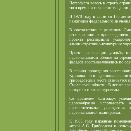
Петербурга велось в строго огра
того времени исчисляются единиц
В 1970 году в связи со 175-лети
памятника федерального значения 
В соответствии с решением Смол
реставрационная производственна
проекта реставрации усадебн
административно-культурные учр
Проект реставрации усадьбы пр
первоначальном облике на середи
фасадов восстанавливались по с
В период проведения восстановит
Кулакова, его единомышленник
грибоедовские места становятся в
Смоленской области. В летнее вр
историки и литературоведы.
Со временем благодаря успеш
целесообразно использовать
просветительные учреждения,
первоначальной планировки.
К 1985 году парадные помещени
музей А.С. Грибоедова и сельск
вестибюль, гардероб, комнаты д