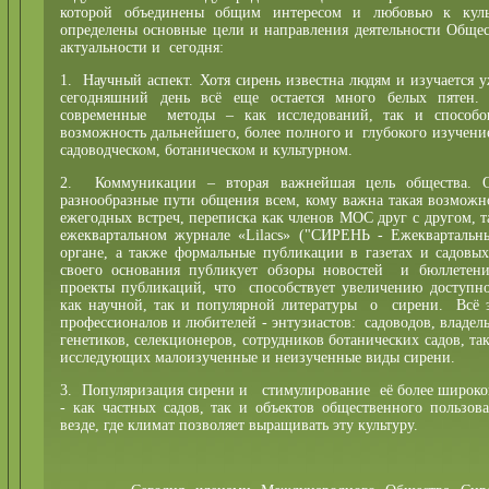
которой объединены общим интересом и любовью к куль
определены основные цели и направления деятельности Общест
актуальности и сегодня:
1. Научный аспект. Хотя сирень известна людям и изучается у
сегодняшний день всё еще остается много белых пятен.
современные методы – как исследований, так и способо
возможность дальнейшего, более полного и глубокого изучение 
садоводческом, ботаническом и культурном.
2. Коммуникации – вторая важнейшая цель общества. Об
разнообразные пути общения всем, кому важна такая возможн
ежегодных встреч, переписка как членов МОС друг с другом, 
ежеквартальном журнале «Lilacs» ("СИРЕНЬ - Ежеквартальн
органе, а также формальные публикации в газетах и садовы
своего основания публикует обзоры новостей и бюллетени
проекты публикаций, что способствует увеличению доступно
как научной, так и популярной литературы о сирени. Всё э
профессионалов и любителей - энтузиастов: садоводов, владел
генетиков, селекционеров, сотрудников ботанических садов, та
исследующих малоизученные и неизученные виды сирени.
3. Популяризация сирени и стимулирование её более широко
- как частных садов, так и объектов общественного пользова
везде, где климат позволяет выращивать эту культуру.