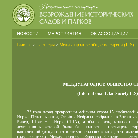
НОВОСТИ
МЕРОПРИЯТИЯ
ОБ АССОЦИАЦИИ
Главная
>
Партнеры
>
Международное общество сирени (ILS)
МЕЖДУНАРОДНОЕ ОБЩЕСТВО С
(International Lilac Society ILS)
33 года назад прекрасным майским утром 15 любителей с
Йорка, Пенсильвании, Огайо и Небраски собрались в Ботаничес
Ривер, Штат Нью-Йорк, США), чтобы решить, можно и ну
деятельность которой была бы полностью посвящена сир
оживленной дискуссии эти энтузиасты согласились, что такое о
году возникло Международное Общество Сирени - некомм