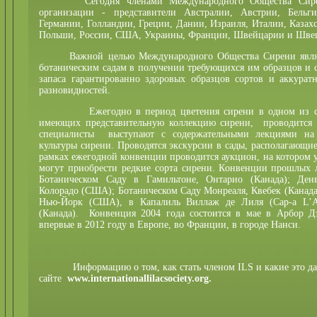
Сегодня членами Международного Общества Сирени
организации - представители Австралии, Австрии, Бельги
Германии, Голландии, Греции, Дании, Израиля, Италии, Казахс
Польши, России, США, Украины, Франции, Швейцарии и Швеци
Важной целью Международного Общества Сирени являет
ботаническим садам в получении требующихся им образцов и с
запаса гарантированно здоровых образцов сортов и аккурат
разновидностей.
Ежегодно в период цветения сирени в одном из садов
имеющих представительную коллекцию сирени, проводится 
специалисты выступают с содержательными лекциями на 
культуры сирени. Проводятся экскурсии в сады, располагающи
рамках ежегодной конвенции проводится аукцион, на котором 
могут приобрести редкие сорта сирени. Конвенции прошлых 
Ботаническом Саду в Гамильтоне, Онтарио (Канада); Ден
Колорадо (США); Ботаническом Саду Монреаля, Квебек (Канада)
Нью-Йорк (США), в Капалиль Виллаж де Лиля (Cap-a L’Aigl
(Канада). Конвенция 2004 года состоится в мае в Арбор 
впервые в 2012 году в Европе, во Франции, в городе Нанси.
Информацию о том, как стать членом ILS и какие это дает
сайте
www.internationallilacsociety.org.