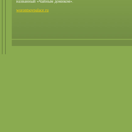
названный «Чайным домиком».
worontsovpalace.ru