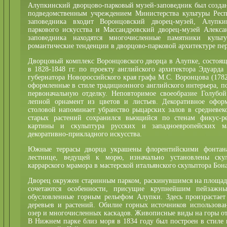
Алупкинский дворцово-парковый музей-заповедник был создан 
подведомственным учреждением Министерства культуры Респ
заповедника входит Воронцовский дворец-музей, Алупки
паркового искусства и Массандровский дворец-музей Алексан
заповедника находятся многочисленные памятники культ
романтические тенденции в дворцово-парковой архитектуре пе
Дворцовый комплекс Воронцовского дворца в Алупке, состоящ
в 1828-1848 гг. по проекту английского архитектора Эдуарда 
губернатора Новороссийского края графа М.С. Воронцова (1782
оформленные в стиле традиционного английского интерьера, п
первоначальную отделку. Неповторимое своеобразие Голубо
лепной орнамент из цветов и листьев. Декоративное офор
столовой напоминает убранство рыцарских залов в средневек
старых растений сохранился вьющийся по стенам фикус-ре
картины и скульптура русских и западноевропейских ма
декоративно-прикладного искусства.
Южные террасы дворца украшены флорентийскими фонтана
лестнице, ведущей к морю, изначально установлены ску
каррарского мрамора в мастерской итальянского скульптора Бон
Дворец окружен старинным парком, раскинувшимся на площади 
сочетаются особенности, присущие крупнейшим пейзажн
обусловленные горным рельефом Алупки. Здесь произрастает
деревьев и растений. Обилие горных источников использова
озер и многочисленных каскадов. Живописные виды на горы от
В Нижнем парке близ моря в 1834 году был построен в стиле 