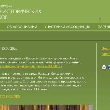
ОБ АССОЦИАЦИИ
УЧАСТНИКИ АССОЦИАЦИИ
ПАРТН
, 15.06.2026
Подп
Архи
зея-заповедника «Царское Село» его директор Ольга
орые обычно остаются за закрытыми дверьми музейных
ю главному редактору издания «ЭГОИСТ»
.
театр – сегодня ее самая большая боль, почему в
етет в разгар зимы, и о чём она хотела бы поговорить с
ся такой шанс. Это разговор не только о прошлом, но и о
 и о том, что надо сделать, чтобы в ближайшие годы в
пады, как это было в XIX веке.
 ПО ССЫЛКЕ