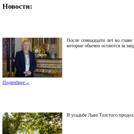
Новости:
15.06.2026
«Каждый день – новые вызовы»
После семнадцати лет во главе
которые обычно остаются за за
Подробнее→
09.06.2026
В этом году «Ясную Поляну» украсят 50 тысяч р
В усадьбе Льва Толстого продол