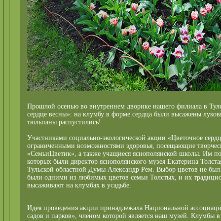
Прошлой осенью во внутреннем дворике нашего филиала в Туле
сердце весны»: на клумбу в форме сердца были высажены луков
тюльпаны распустились!
Участниками социально-экологической акции «Цветочное сердце
ограниченными возможностями здоровья, посещающие творчес
«СемьиЦветик», а также учащиеся яснополянской школы. Им по
которых были директор яснополянского музея Екатерина Толстая
Тульской областной Думы Александр Рем. Выбор цветов не бы
были одними из любимых цветов семьи Толстых, и их традици
высаживают на клумбах в усадьбе.
Идея проведения акции принадлежала Национальной ассоциац
садов и парков», членом которой является наш музей. Клумбы 