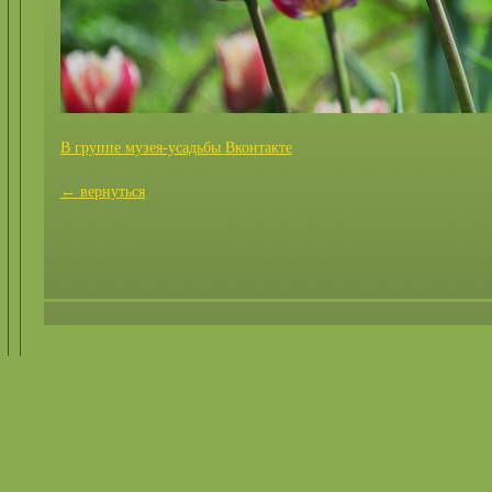
В группе музея-усадьбы Вконтакте
← вернуться