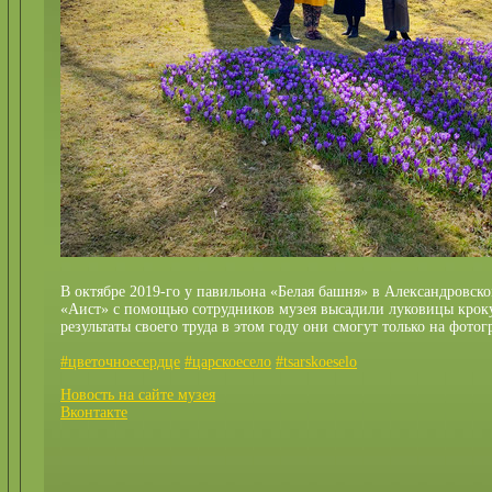
В октябре 2019-го у павильона «Белая башня» в Александровско
«Аист» с помощью сотрудников музея высадили луковицы кроку
результаты своего труда в этом году они смогут только на фотог
#цветочноесердце
#царскоесело
#tsarskoeselo
Новость на сайте музея
Вконтакте