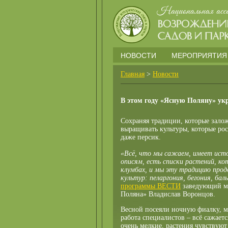
НОВОСТИ
МЕРОПРИЯТИЯ
Главная
>
Новости
В этом году «Ясную Поляну» ук
Сохраняя традиции, которые зало
выращивать культуры, которые рос
даже персик.
«​Всё, что мы сажаем, имеет ист
описям, есть списки растений, ко
клумбах, и мы эту традицию продо
культур: пеларгония, бегония, бал
программы ВЕСТИ
заведующий ме
Поляна» Владислав Воронцов.
Весной посеяли ночную фиалку, м
работа специалистов – всё сажае
очень мелкие, растения чувствуют