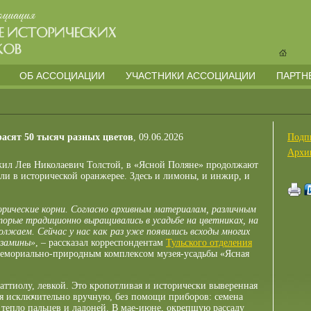
ОБ АССОЦИАЦИИ
УЧАСТНИКИ АССОЦИАЦИИ
ПАРТН
расят 50 тысяч разных цветов
, 09.06.2026
Подп
Архи
жил Лев Николаевич Толстой, в «Ясной Поляне» продолжают
ли в исторической оранжерее. Здесь и лимоны, и инжир, и
орические корни. Согласно архивным материалам, различным
торые традиционно выращивались в усадьбе на цветниках, на
лжаем. Сейчас у нас как раз уже появились всходы многих
ьзамины»
, – рассказал корреспондентам
Тульского отделения
мориально-природным комплексом музея-усадьбы «Ясная
аттиолу, левкой. Это кропотливая и исторически выверенная
тся исключительно вручную, без помощи приборов: семена
 тепло пальцев и ладоней. В мае-июне, окрепшую рассаду