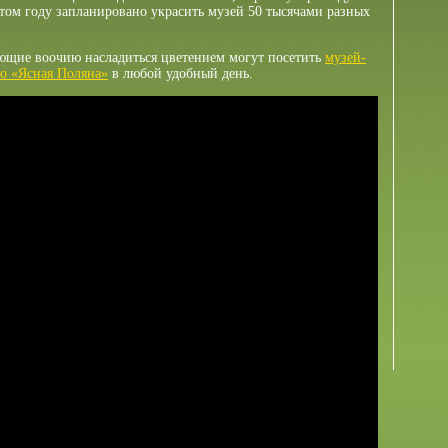
этом году запланировано украсить музей 50 тысячами разных
ющие воочию насладиться цветением могут посетить
музей-
го «Ясная Поляна»
в любой удобный день.