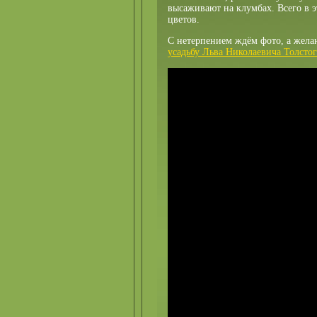
высаживают на клумбах. Всего в 
цветов.
С нетерпением ждём фото, а жела
усадьбу Льва Николаевича Толсто