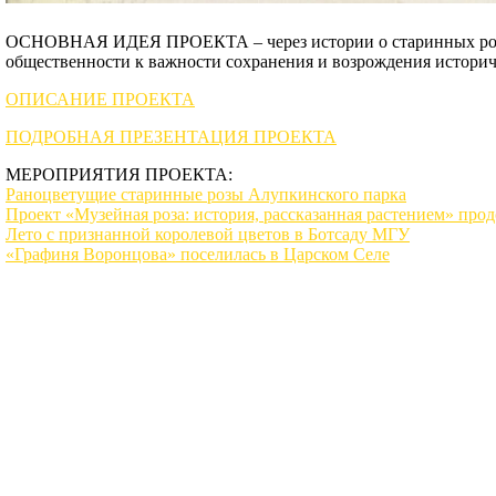
ОСНОВНАЯ ИДЕЯ ПРОЕКТА – через истории о старинных розах,
общественности к важности сохранения и возрождения историч
ОПИСАНИЕ ПРОЕКТА
ПОДРОБНАЯ ПРЕЗЕНТАЦИЯ ПРОЕКТА
МЕРОПРИЯТИЯ ПРОЕКТА:
Раноцветущие старинные розы Алупкинского парка
Проект «Музейная роза: история, рассказанная растением» прод
Лето с признанной королевой цветов в Ботсаду МГУ
«Графиня Воронцова» поселилась в Царском Селе