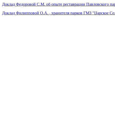
Доклад Федоровой С.М. об опыте реставрации Павловского па
Доклад Филипповой О.А. , хранителя парков ГМЗ "Царское Се