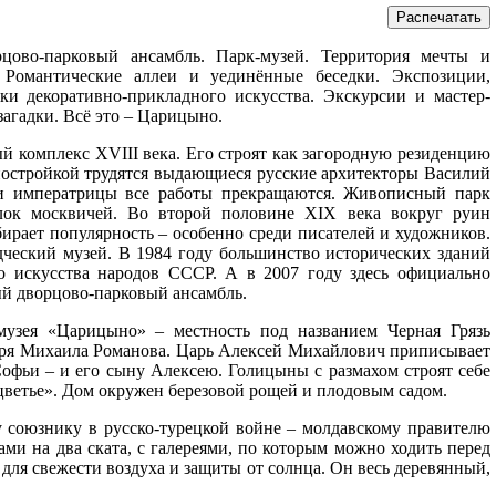
рцово-парковый ансамбль. Парк-музей. Территория мечты и
 Романтические аллеи и уединённые беседки. Экспозиции,
и декоративно-прикладного искусства. Экскурсии и мастер-
загадки. Всё это – Царицыно.
 комплекс XVIII века. Его строят как загородную резиденцию
 постройкой трудятся выдающиеся русские архитекторы Василий
ти императрицы все работы прекращаются. Живописный парк
улок москвичей. Во второй половине XIX века вокруг руин
ирает популярность – особенно среди писателей и художников.
дческий музей. В 1984 году большинство исторических зданий
о искусства народов СССР. А в 2007 году здесь официально
й дворцово-парковый ансамбль.
музея «Царицыно» – местность под названием Черная Грязь
царя Михаила Романова. Царь Алексей Михайлович приписывает
офьи – и его сыну Алексею. Голицыны с размахом строят себе
цветье». Дом окружен березовой рощей и плодовым садом.
у союзнику в русско-турецкой войне – молдавскому правителю
ми на два ската, с галереями, по которым можно ходить перед
для свежести воздуха и защиты от солнца. Он весь деревянный,