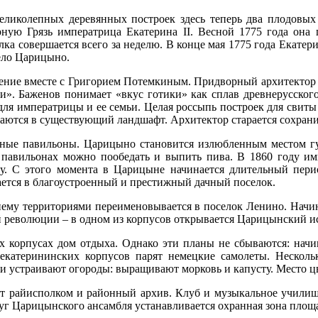
великолепных деревянных построек здесь теперь два плодовых
рную Грязь императрица Екатерина II. Весной 1775 года она 
ка совершается всего за неделю. В конце мая 1775 года Екатери
село Царицыно.
мение вместе с Григорием Потемкиным. Придворный архитектор
». Баженов понимает «вкус готики» как сплав древнерусского
 для императрицы и ее семьи. Целая россыпь построек для сви
аются в существующий ландшафт. Архитектор старается сохранит
нные павильоны. Царицыно становится излюбленным местом гу
павильонах можно пообедать и выпить пива. В 1860 году им
у. С этого момента в Царицыне начинается длительный перио
ется в благоустроенный и престижный дачный поселок.
му территориями переименовывается в поселок Ленино. Начина
й революции – в одном из корпусов открывается Царицынский и
их корпусах дом отдыха. Однако эти планы не сбываются: нач
 екатерининских корпусов парят немецкие самолеты. Нескол
и устраивают огороды: выращивают морковь и капусту. Место ц
 райисполком и районный архив. Клуб и музыкальное училище.
уг Царицынского ансамбля устанавливается охранная зона площа