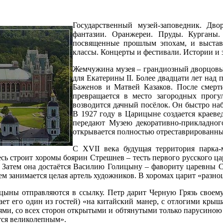
Государственный музей-заповедник. Дво
фантазии. Оранжереи. Пруды. Курганы.
посвященные прошлым эпохам, и выставк
классы. Концерты и фестивали. Истории и 
Жемчужина музея – грандиозный дворцовый
для Екатерины II. Более двадцати лет над
Баженов и Матвей Казаков. После смер
превращается в место загородных прог
возводится дачный посёлок. Он быстро наб
В 1927 году в Царицыне создается краеве
передают Музею декоративно-прикладног
открывается полностью отреставрированны
С XVII века будущая территория парка-
есь строит хоромы боярин Стрешнев – тесть первого русского 
 Затем она достаётся Василию Голицыну – фавориту царевны С
м занимается целая артель художников. В хоромах царит «разно
ицыны отправляются в ссылку. Петр дарит Черную Грязь своем
т его один из гостей) «на китайский манер, с отлогими крыша
ми, со всех сторон открытыми и обтянутыми только парусиною 
ется великолепным».