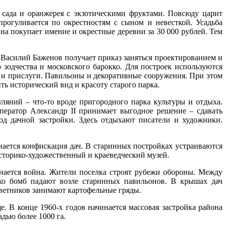
 сада и оранжерея с экзотическими фруктами. Повсюду царит
прогуливается по окрестностям с сыном и невесткой. Усадьба
на покупает имение и окрестные деревни за 30 000 рублей. Тем
 Василий Баженов получает приказ заняться проектированием и
 зодчества и московского барокко. Для построек используются
ты и прислуги. Павильоны и декоративные сооружения. При этом
ь исторический вид и красоту старого парка.
ляний – что-то вроде пригородного парка культуры и отдыха.
ператор Александр II принимает выгодное решение – сдавать
д дачной застройки. Здесь отдыхают писатели и художники.
ется конфискация дач. В старинных постройках устраиваются
сторико-художественный и краеведческий музей.
инается война. Жители поселка строят рубежи обороны. Между
ько бомб падают возле старинных павильонов. В крышах дач
ветников занимают картофельные гряды.
 В конце 1960-х годов начинается массовая застройка района
дью более 1000 га.