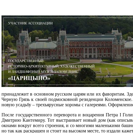
принадлежит в основном русским царям или их фаворитам. Зд
Черную Грязь к своей подмосковной резиденции Коломенское.
новую усадьбу – трехъярусные хоромы с галереями. Оформление
После государственного переворота и воцарения Петра I Гол
Дмитрию Кантемиру. Тот выстраивает новый дом (как описывае
окнами вокруг всего строения, и со многими маленькими башня
но так как раскрашен и стоит на высоком месте, то издали каж