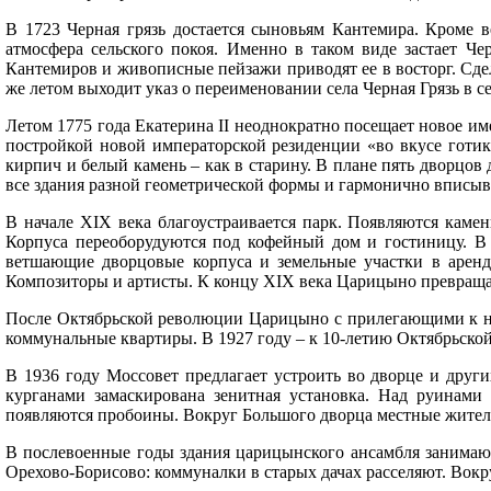
В 1723 Черная грязь достается сыновьям Кантемира. Кроме 
атмосфера сельского покоя. Именно в таком виде застает Че
Кантемиров и живописные пейзажи приводят ее в восторг. Сдел
же летом выходит указ о переименовании села Черная Грязь в 
Летом 1775 года Екатерина II неоднократно посещает новое и
постройкой новой императорской резиденции «во вкусе готики
кирпич и белый камень – как в старину. В плане пять дворцов
все здания разной геометрической формы и гармонично вписыв
В начале XIX века благоустраивается парк. Появляются каме
Корпуса переоборудуются под кофейный дом и гостиницу. В 
ветшающие дворцовые корпуса и земельные участки в аренд
Композиторы и артисты. К концу XIX века Царицыно превраща
После Октябрьской революции Царицыно с прилегающими к не
коммунальные квартиры. В 1927 году – к 10-летию Октябрьско
В 1936 году Моссовет предлагает устроить во дворце и друг
курганами замаскирована зенитная установка. Над руинами
появляются пробоины. Вокруг Большого дворца местные жител
В послевоенные годы здания царицынского ансамбля занимают
Орехово-Борисово: коммуналки в старых дачах расселяют. Вокр