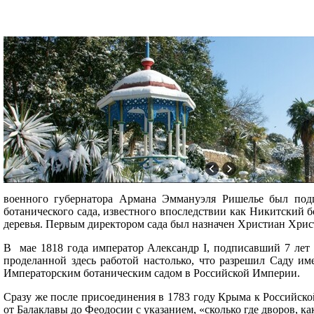
военного губернатора Армана Эммануэля Ришелье был подп
ботанического сада, известного впоследствии как Никитский 
деревья. Первым директором сада был назначен Христиан Хри
В мае 1818 года император Александр I, подписавший 7 лет н
проделанной здесь работой настолько, что разрешил Саду и
Императорским ботаническим садом в Российской Империи.
Сразу же после присоединения в 1783 году Крыма к Российско
от Балаклавы до Феодосии с указанием, «сколько где дворов, ка