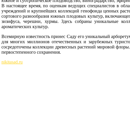
южное и субтропическое плодоводство, виноградарство, эфирно
В настоящее время, по оценкам ведущих специалистов в обла
учреждений и крупнейших коллекций генофонда ценных расте
сортового разнообразия южных плодовых культур, включающего 
зизифуса, черешни, хурмы. Здесь собраны уникальные кол
ароматических культур.
Всемирную известность принес Саду его уникальный арборетум
для многих миллионов отечественных и зарубежных туристов
сосредоточены коллекции древесных растений мировой флоры. 
первостепенного сохранения.
nikitasad.ru