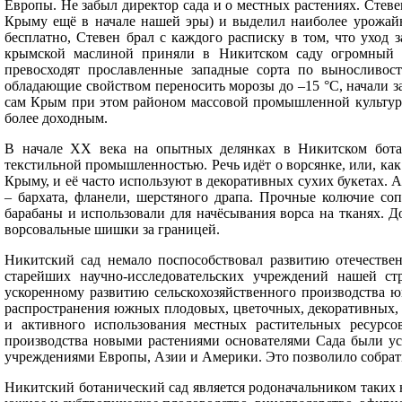
Европы. Не забыл директор сада и о местных растениях. Стеве
Крыму ещё в начале нашей эры) и выделил наиболее урожайны
бесплатно, Стевен брал с каждого расписку в том, что уход 
крымской маслиной приняли в Никитском саду огромный 
превосходят прославленные западные сорта по выносливост
обладающие свойством переносить морозы до –15 °C, начали з
сам Крым при этом районом массовой промышленной культуры
более доходным.
В начале ХХ века на опытных делянках в Никитском ботан
текстильной промышленностью. Речь идёт о ворсянке, или, как
Крыму, и её часто используют в декоративных сухих букетах.
– бархата, фланели, шерстяного драпа. Прочные колючие со
барабаны и использовали для начёсывания ворса на тканях. Д
ворсовальные шишки за границей.
Никитский сад немало поспособствовал развитию отечестве
старейших научно-исследовательских учреждений нашей с
ускоренному развитию сельскохозяйственного производства ю
распространения южных плодовых, цветочных, декоративных, 
и активного использования местных растительных ресурсов
производства новыми растениями основателями Сада были у
учреждениями Европы, Азии и Америки. Это позволило собрать
Никитский ботанический сад является родоначальником таких 