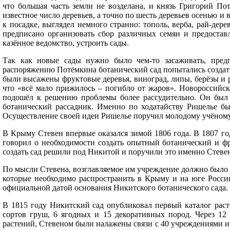
что большая часть земли не возделана, и князь Григорий П
известное число деревьев, а точно по шесть деревьев осенью и
к посадке, выглядел немного странно: тополь, верба, рай-де
предписано организовать сбор различных семян и предоставл
казённое ведомство, устроить сады.
Так как новые сады нужно было чем-то засаживать, пред
распоряжению Потёмкина ботанический сад попытались создать 
были высажены фруктовые деревья, виноград, липы, берёзы и 
что «всё мало прижилось – погибло от жаров». Новороссийск
подошёл к решению проблемы более рассудительно. Он был 
ботанический рассадник. Именно по ходатайству Ришелье бы
Осуществление своей идеи Ришелье поручил молодому учёном
В Крыму Стевен впервые оказался зимой 1806 года. В 1807 го
говорил о необходимости создать опытный ботанический и фр
создать сад решили под Никитой и поручили это именно Стевен
По мысли Стевена, возглавляемое им учреждение должно было 
которые необходимо распространить в Крыму и на юге России.
официальной датой основания Никитского ботанического сада.
В 1815 году Никитский сад опубликовал первый каталог расте
сортов груш, 6 ягодных и 15 декоративных пород. Через 12 
растений, Стевеном были налажены связи с 40 учреждениями 