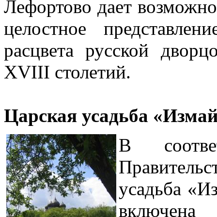
Лефортово дает возможно
целостное представлен
расцвета русской дворц
XVIII столетий.
Царская усадьба «Изма
В соотве
Правительс
усадьба «И
включена