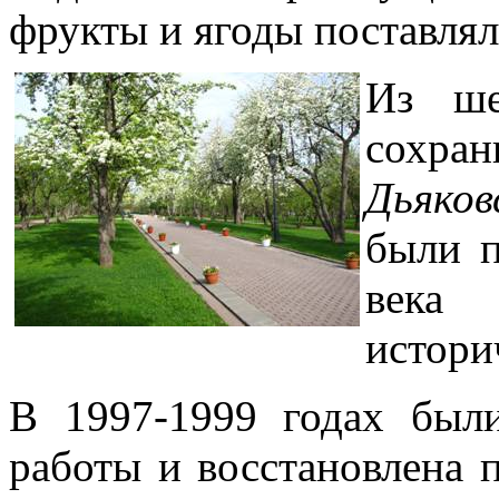
фрукты и ягоды поставлял
Из ше
сохра
Дьяков
были п
века
истори
В 1997-1999 годах был
работы и восстановлена 