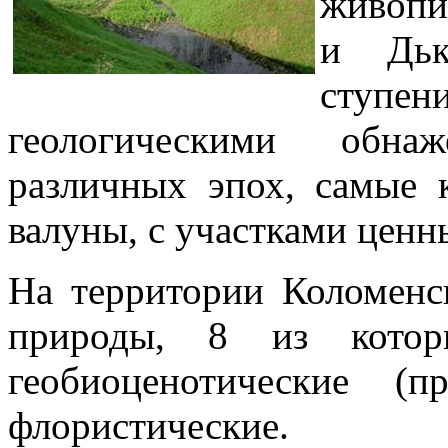
живопи
и Дьк
ступе
геологическими обна
различных эпох, самые 
валуны, с участками ценн
На территории Коломенс
природы, 8 из котор
геобиоценотические (
флористические.