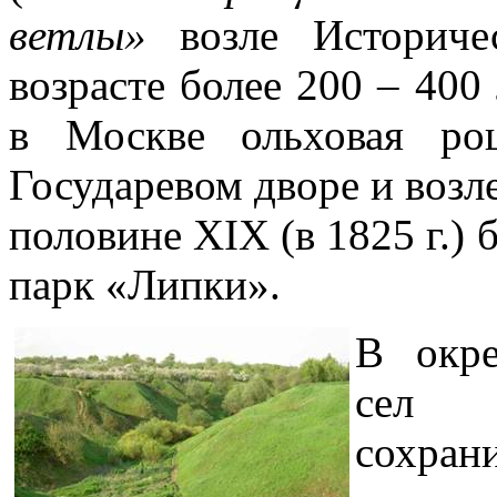
ветлы»
возле Историче
возрасте более 200 – 400
в Москве ольховая ро
Государевом дворе и возл
половине XIX (в 1825 г.)
парк «Липки».
В окре
сел 
сохр