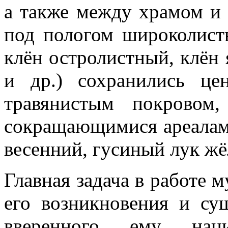
а также между храмом и 
под пологом широколист
клён остролистный, клён
и др.) сохранились це
травянистым покровом
сокращающимися ареалами
весенний, гусиный лук жё
Главная задача в работе м
его возникновения и су
вверенного ему наци