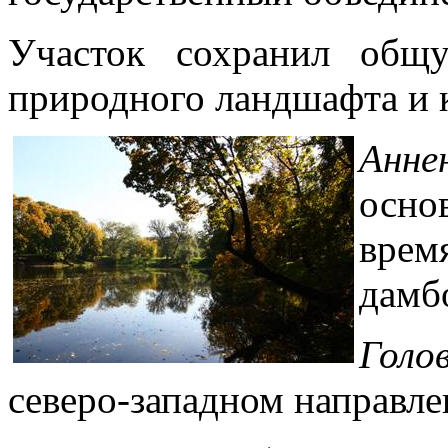
Участок сохранил общ
природного ландшафта и к
Анне
осно
вре
дамбо
Голо
северо-западном направле