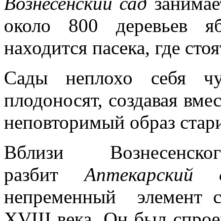
Вознесенский сад
занимает
около 800 деревьев я
находится пасека, где стоя
Сады неплохо себя чу
плодоносят, создавая вме
неповторимый образ стар
Вблизи Вознесенск
разбит
Аптекарский 
непременный элемент с
ХVШ века. Он был спрое