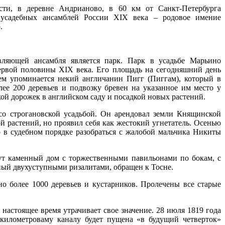
сти, в деревне Андрианово, в 60 км от Санкт-Петербурга
усадебных ансамблей России XIX века – родовое имение
.
авляющей ансамбля является парк. Парк в усадьбе Марьино
ервой половины XIX века. Его площадь на сегодняшний день
лем упоминается некий англичанин Пигг (Пиггам), который в
лее 200 деревьев и подвозку бревен на указанное им место у
ой дорожек в английском саду и посадкой новых растений.
со строгановской усадьбой. Он арендовал земли Княщинской
кой растений, но проявил себя как жестокий угнетатель. Осенью
 в судебном порядке разобраться с жалобой мальчика Никиты
нут каменный дом с торжественными павильонами по бокам, с
ный двухуступными ризалитами, обращен к Тосне.
о более 1000 деревьев и кустарников. Пролечены все старые
настоящее время утрачивает свое значение. 28 июля 1819 года
километроваму каналу будет пущена «в будущий четверток»