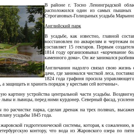
В районе г. Тосно Ленинградской обла
расположился один из самых пышных 
Строгановых-Голицыных усадьба Марьино
Английский парк
В усадьбе, как известно, главной сост
восстановлен по акварелям и чертежам п
составляет 15 гектаров. Первым создате
1814 году организовывал «корчевание бо
каменного дома». Он же занимался разбивк
Англичанин надолго связал свою жизнь 
дачи, где занимался чисткой леса, постав
1824 года графиня просила управляющего
, а защищать и хранить порядок у крестьян сей вотчины».
ную картину устройства центральной части усадьбы. Воздвиг
львы и львицы, перед ними курдонер. Северный фасад, усилен
по расчистке парка, сделан дренаж на трех полянах, высажен
лану усадьбы 1845 года.
 жаровской гидротехнической системы, которая, к сожалению, в 
ербургскую контору, что вода из Жаровского озера по пяти