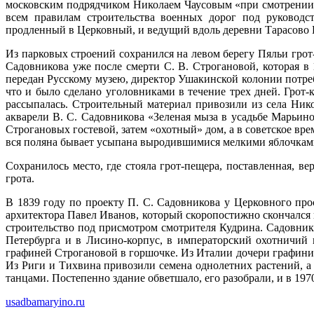
московским подрядчиком Николаем Чаусовым «при смотрении» 
всем правилам строительства военных дорог под руководс
продленный в Церковный, и ведущий вдоль деревни Тарасово 
Из парковых строений сохранился на левом берегу Пяльи грот
Садовникова уже после смерти С. В. Строгановой, которая в 
передан Русскому музею, директор Ушакинской колонии потреб
что и было сделано уголовниками в течение трех дней. Грот-
рассыпалась. Строительный материал привозили из села Ник
акварели В. С. Садовникова «Зеленая мыза в усадьбе Марьин
Строгановых гостевой, затем «охотный» дом, а в советское вр
вся поляна бывает усыпана выродившимися мелкими яблочкам
Сохранилось место, где стояла грот-пещера, поставленная, ве
грота.
В 1839 году по проекту П. С. Садовникова у Церковного пр
архитектора Павел Иванов, который скоропостижно скончался 
строительство под присмотром смотрителя Кудрина. Садовник
Петербурга и в Лисино-корпус, в императорский охотничий 
графиней Строгановой в горшочке. Из Италии дочери графини 
Из Риги и Тихвина привозили семена однолетних растений, а т
танцами. Постепенно здание обветшало, его разобрали, и в 19
usadbamaryino.ru