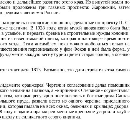
екло и дальнейшее развитие этого края. Из вынутой земли по
 были проложены три главных проспекта: Жаровский, затем
е редким явлением в России.
у находились господские конюшни, сделанные по проекту П. С.
оже трагична. В 1928 году, когда музей дворянского быта был
в усадьбе, и передать бревна на строительные нужды колонии,
аны из известняковой плиты, которая в настоящее время почти
ого уезда. Этим ансамблем пока можно любоваться только на
уществования первоначально у фон Фоков в ней была ферма, у
фундаменте каждую весну бурно цветет старая яблоня, а осенью
оте стоит дата 1813. Возможно, это дата строительства самого
ундаменте оранжерея. Чертеж и согласование делал помощник
ского мещанина Глазкова, а «кирпичник Степанов» осуществлял
розы, которые регулярно поставлялись в богатые дома Санкт-
ьшого пруда, развели всего из одного черенка, присланного
, которая пылала на всех окнах, балконах и крыльцах дворца.
18 году в здании оранжереи местные крестьяне устроили клуб с
 школу из силикатного серого кирпича.