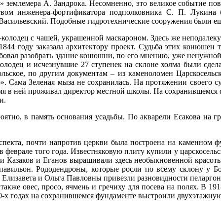
землемера А. Зандрока. Несомненно, это великое событие повл
твом инженера-фортификатора подполковника С. П. Лукина
Васильевский. Подобные гидротехнические сооружения были ещ
-колодец с чашей, украшенной маскароном. Здесь же неподалек
1844 году заказала архитектору проект. Судьба этих конюшен т
овал разобрать здание конюшни, по его мнению, уже ненужной 
колодец и исчезнувшие 27 ступенек на склоне холма были сдел
ольское, по другим документам – из каменоломен Царскосельск
о». Сама Зеленая мыза не сохранилась. На протяжении своего с
емя в ней проживал директор местной школы. На сохранившемся 
и.
роятно, в память основания усадьбы. По акварели Есакова на гр
оспекта, почти напротив церкви была построена на каменном ф
в феврале того года. Известняковую плиту купили у царскосель
и Казаков и Еганов выращивали здесь необыкновенной красоты 
павильон. Рододендроны, которые росли по всему склону у Бол
Елизавета и Ольга Павловны привезли разновидности пеларгонии
акже овес, просо, ячмень и гречиху для посева на полях. В 19
70-х годах на сохранившемся фундаменте выстроили двухэтажную