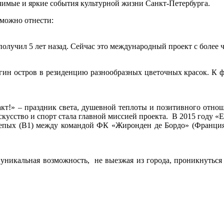
чимые и яркие события культурной жизни Санкт-Петербурга.
можно отнести:
 получил 5 лет назад. Сейчас это международный проект с более 
гин остров в резиденцию разнообразных цветочных красок. К ф
кт!» – праздник света, душевной теплоты и позитивного отнош
кусство и спорт стала главной миссией проекта. В 2015 году «
лепых (В1) между командой ФК «Жиронден де Бордо» (Франция
уникальная возможность, не выезжая из города, проникнутьс