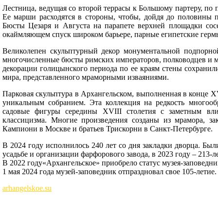
Лестница, ведущая со второй террасы к Большому партеру, по
Ее марши расходятся в стороны, чтобы, дойдя до половины п
Бюсты Цезаря и Августа на парапете верхней площадки сосе
окаймляющем спуск широком барьере, парные египетские гермы
Великолепен скульптурный декор монументальной подпорной 
многочисленные бюсты римских императоров, полководцев и ми
декорации голицынского периода по ее краям стены сохранил
мира, представленного мраморными изваяниями.
Парковая скульптура в Архангельском, выполненная в конце XV
уникальным собранием. Эта коллекция на редкость многооб
садовые фигуры середины XVIII столетия с заметным вл
классицизма. Многие произведения созданы из мрамора, з
Кампиони в Москве и братьев Трискорни в Санкт-Петербурге.
В 2024 году исполнилось 240 лет со дня закладки дворца. Были
усадьбе и организации фарфорового завода, в 2023 году – 213-
В 2022 году«Архангельское» приобрело статус музея-заповедни
1 мая 2024 года музей-заповедник отпраздновал свое 105-летие.
arhangelskoe.su