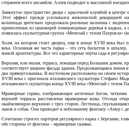
стержнем всего ансамбля. Аллея подводит к массивной въездно
Замкнутое пространство двора с красочной клумбой в центре
Этот эффект прежде усиливался живописной декорацией на
колоннада зрительно продолжала реальные колонны с виднею
принесенные из оранжерей померанцевые деревья в кадках, а 
появилась скульптурная группа «Менелай с телом Патрокла» (к
Холм, на котором стоит дворец, еще в конце XVIII века был 
века. Основная же часть парка – это сеть боскетов и шпалер
живой архитектуры. Все это характерные черты сада в регулярн
Верхняя, или малая, терраса, лежащая перед Большим домом, пре
соответствует ширине фасада здания. Продолжающаяся линия въ
два прямоугольника. В восточном расположена на своем истор
XVIII века с оригинала итальянского скульптора Стефано Мад
итальянского скульптора конца XVIII века «Менелай с телом Па
Мраморные гермы, изображающие античных богов, четкими с
верхней террасы расставлены мраморные вазы. Отсюда отк
окаймляющую верхнюю с трех сторон. Лестница, спускающаяся 
львов и собак. Она приводит к небольшому фонтану «Амур с д
Сочетание строгих партеров регулярного парка с березами, ел
обе стороны от фонтана – мраморные скамьи.